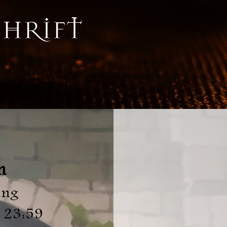
CHRIFT
n
ung
 23:59