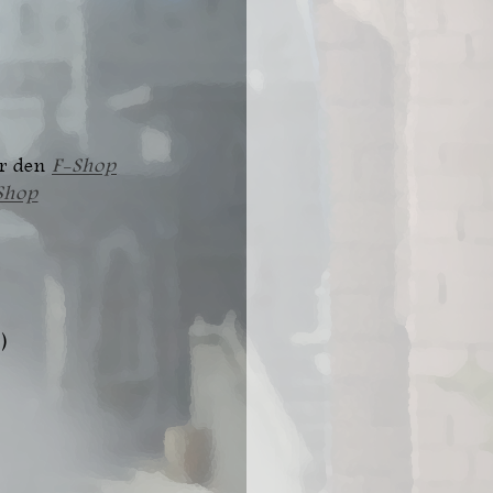
ür den
F-Shop
Shop
)