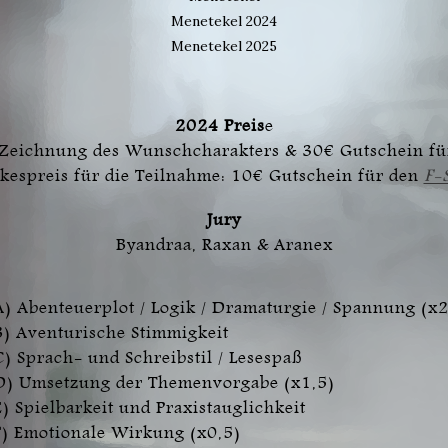
Menetekel 2024
Menetekel 2025
2024 Preis
e
Zeichnung des Wunschcharakters
& 30€ Gutschein f
kespreis für die Teilnahme: 10€
Gutschein für den
F-
Jury
Byandraa, Raxan & Aranex
A) Abenteuerplot / Logik / Dramaturgie / Spannung (x2
B) Aventurische Stimmigkeit
C) Sprach- und Schreibstil / Lesespaß
D) Umsetzung der Themenvorgabe (x1,5)
E) Spielbarkeit und Praxistauglichkeit
F) Emotionale Wirkung (x0,5)