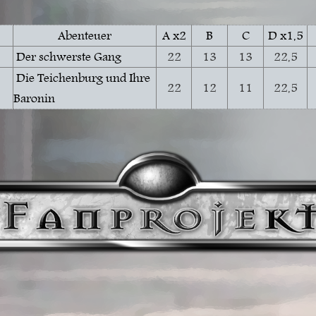
Abenteuer
A x2
B
C
D x1,5
Der schwerste Gang
22
13
13
22,5
Die Teichenburg und Ihre
22
12
11
22,5
Baronin