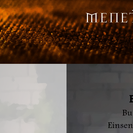
MENET
Bu
Einse