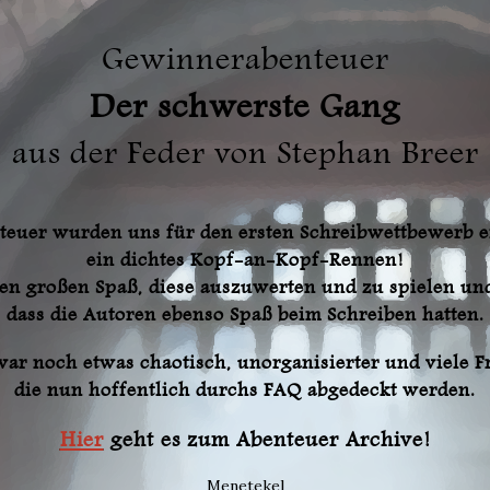
Gewinnerabenteuer
Der schwerste Gang
aus der Feder von
Stephan Breer
euer wurden uns für den ersten Schreibwettbewerb e
e
in dichtes Kopf-an-Kopf-Rennen!
en großen Spaß, diese auszuwerten und zu spielen un
dass die Autoren ebenso Spaß beim Schreiben hatten.
war noch etwas chaotisch, unorganisierter und viele 
die nun hoffentlich durchs FAQ abgedeckt werden.
Hier
geht es zum Abenteuer Archive!
Menetekel