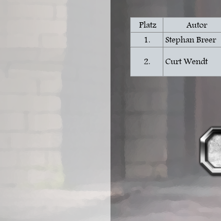
Platz
Autor
1.
Stephan Breer
2.
Curt Wendt